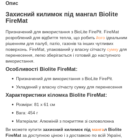
Опис
Захисний килимок під мангал Biolite
FireMat
Призначений для використання з BioLite FirePit. FireMat
розроблений для відбиття тепла, що робить
його
ідеальним
рішенням для палуб, патіо, газонів та інших чутливих
поверхонь. FireMat, упакований у власну сітчасту
сумку
для
перенесення, легко зберігається і готовий до наступного
використання.
Особливості Biolite FireMat:
Призначений для використання з BioLite FirePit.
Укладений у власну сітчасту сумку для перенесення
Характеристики кіломка Biolite FireMat:
Розміри: 81 х 61 см
Вага: 454 г
Матеріали: Алюміній з покриттям зі скловолокна
Ви можете купити
захисний килимок під
манга
л Biolite
FireMat
за доступною ціною і з доставкою по всій Україні,