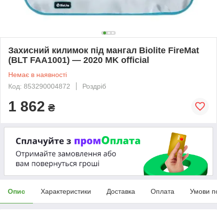
Захисний килимок під мангал Biolite FireMat
(BLT FAA1001) — 2020 MK official
Немає в наявності
Код: 853290004872
Роздріб
1 862
₴
Опис
Характеристики
Доставка
Оплата
Умови п