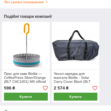
Всі умови повернення
Подібні товари компанії
Прес для кави Biolite —
Чехол-зарядка для
CoffeePress Silver/Orange
мангала Biolite - Solar
(BLT CAC1001) MK official
Carry Cover Black (BLT
CPB1001) MK official
596
2 574
₴
₴
Купити
Купити