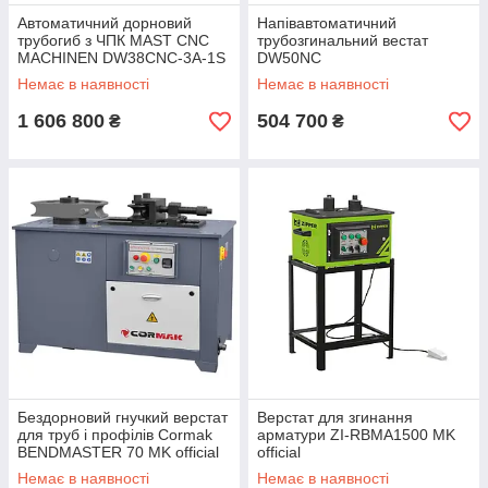
Автоматичний дорновий
Напівавтоматичний
трубогиб з ЧПК MAST CNC
трубозгинальний вестат
MACHINEN DW38CNC-3A-1S
DW50NC
Немає в наявності
Немає в наявності
1 606 800
504 700
₴
₴
Бездорновий гнучкий верстат
Верстат для згинання
для труб і профілів Cormak
арматури ZI-RBMA1500 MK
BENDMASTER 70 MK official
official
Немає в наявності
Немає в наявності