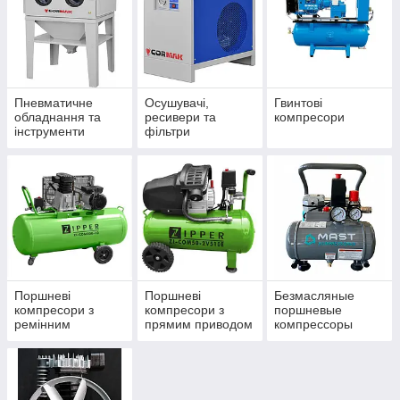
Пневматичне
Осушувачі,
Гвинтові
обладнання та
ресивери та
компресори
інструменти
фільтри
стисненого
повітря
Поршневі
Поршневі
Безмасляные
компресори з
компресори з
поршневые
ремінним
прямим приводом
компрессоры
приводом