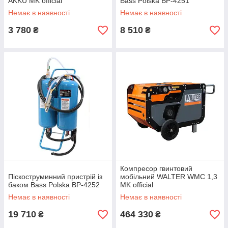
AKKU MK official
Bass Polska BP-4251
Немає в наявності
Немає в наявності
3 780
8 510
₴
₴
Компресор гвинтовий
Піскоструминний пристрій із
мобільний WALTER WMC 1,3
баком Bass Polska BP-4252
MK official
Немає в наявності
Немає в наявності
19 710
464 330
₴
₴