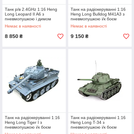
Танк р/в 2.4GHz 1:16 Heng
Танк на радіокеруванні 1:16
Long Leopard II A6 з
Heng Long Bulldog M41A3 з
пневмопушкою і димом
пневмопушкою і/к боєм
(HL3889-1) MK official
(Upgrade) MK official
Немає в наявності
Немає в наявності
8 850
9 150
₴
₴
Танк на радіокеруванні 1:16
Танк на радіокеруванні 1:16
Heng Long Tiger I з
Heng Long T-34 з
пневмопушкою і/к боєм
пневмопушкою і/к боєм
(Upgrade) MK official
(Upgrade) MK official