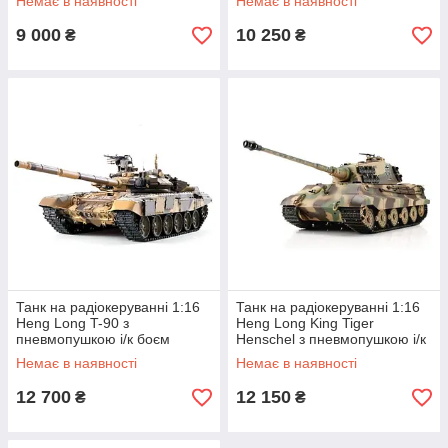
Немає в наявності
Немає в наявності
9 000
10 250
₴
₴
Танк на радіокеруванні 1:16
Танк на радіокеруванні 1:16
Heng Long T-90 з
Heng Long King Tiger
пневмопушкою і/к боєм
Henschel з пневмопушкою і/к
(Upgrade) MK official
боєм MK official
Немає в наявності
Немає в наявності
12 700
12 150
₴
₴