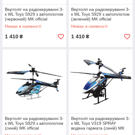
Вертоліт на радіокеруванні 3-
Вертоліт на радіокеруванні 3-
к WL Toys S929 з автопілотом
к WL Toys S929 з автопілотом
(червоний) MK official
(зелений) MK official
Немає в наявності
Немає в наявності
1 410
1 410
₴
₴
Вертоліт на радіокеруванні 3-
Вертоліт на радіокеруванні 3-
к WL Toys S929 з автопілотом
к WL Toys V319 SPRAY
(синій) MK official
водяна гармата (синій) MK
official