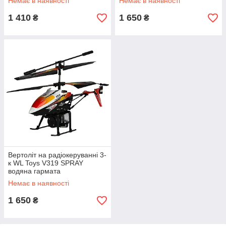
Немає в наявності
Немає в наявності
1 410
1 650
₴
₴
Вертоліт на радіокеруванні 3-
к WL Toys V319 SPRAY
водяна гармата
(жовтогарячий) MK official
Немає в наявності
1 650
₴