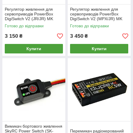
Регулятор живлення для
Регулятор живлення для
сервоприводів PowerBox
сервоприводів PowerBox
DigiSwitch V2 (JR/JR) MK
DigiSwitch V2 (MPX/JR) MK
official
official
Готово до відправки
Готово до відправки
3 150
3 450
₴
₴
Купити
Купити
Вимикач бортового живлення
SkyRC Power Switch (SK-
Перемикач радіокерований