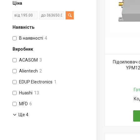
Ціна
Наявність
В наявності
4
Виробник
ACASOM
3
Підсилювач 
YPM121
Alientech
2
EDUP Electronics
1
Го
Huashi
13
MFD
6
Ще 4