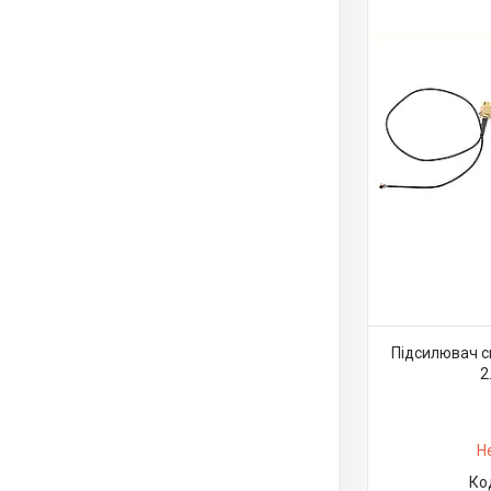
Підсилювач си
2
Н