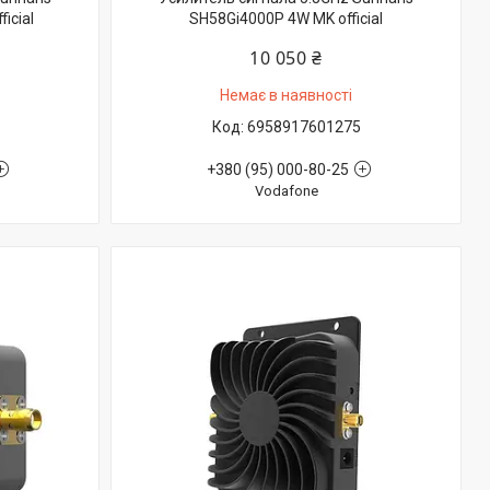
icial
SH58Gi4000P 4W MK official
10 050 ₴
Немає в наявності
6958917601275
+380 (95) 000-80-25
Vodafone