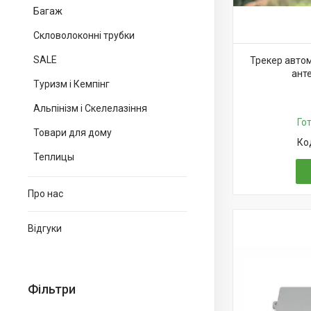
Багаж
Скловолоконні трубки
SALE
Трекер авто
анте
Туризм і Кемпінг
Альпінізм і Скелелазіння
Го
Товари для дому
Теплицы
Про нас
Відгуки
Фільтри