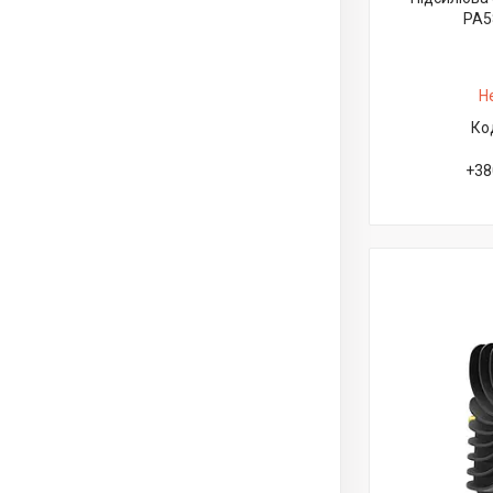
PA5
Н
+38