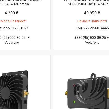
805S 5W MK official
SHPRO58GI10W 10W MK off
4 200 ₴
40 950 ₴
емає в наявності
Немає в наявності
2722612731827
2722956814446
0 (95) 000-80-25
+380 (95) 000-80-25
Vodafone
Vodafone