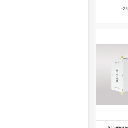
+38
Підсилюва