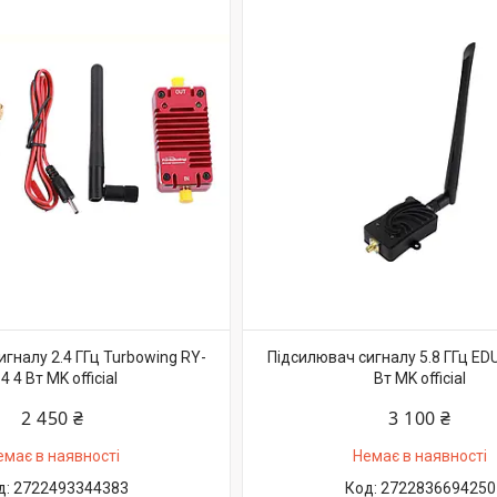
гналу 2.4 ГГц Turbowing RY-
Підсилювач сигналу 5.8 ГГц ED
.4 4 Вт MK official
Вт MK official
2 450 ₴
3 100 ₴
емає в наявності
Немає в наявності
2722493344383
2722836694250