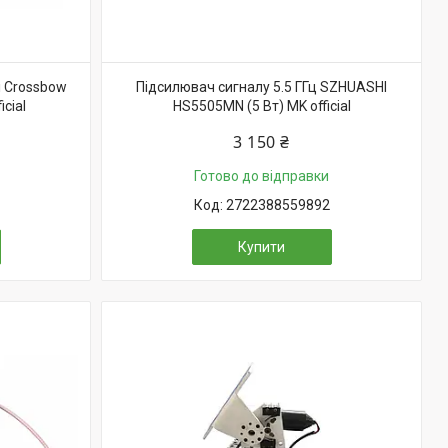
i Crossbow
Підсилювач сигналу 5.5 ГГц SZHUASHI
icial
HS5505MN (5 Вт) MK official
3 150 ₴
Готово до відправки
2722388559892
Купити