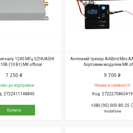
сигналу 1240 МГц SZHUASHI
Антенний трекер ArkBird Mini AA
0B (10 Вт) MK official
бортовим модулем MK offi
7 250 ₴
9 700 ₴
тово до відправки
Немає в наявності
2722411148840
2722275865419
+380 (95) 000-80-25
Купити
Vodafone