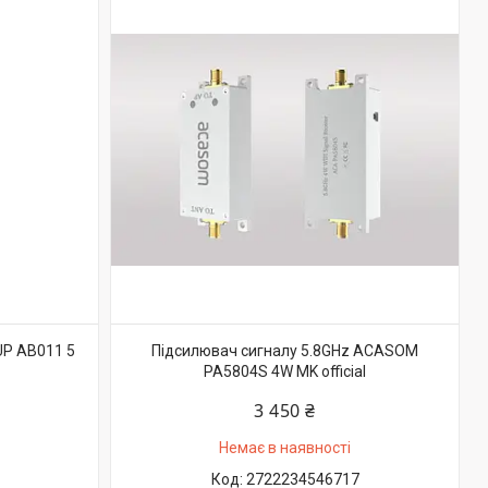
UP AB011 5
Підсилювач сигналу 5.8GHz ACASOM
PA5804S 4W MK official
3 450 ₴
Немає в наявності
2722234546717