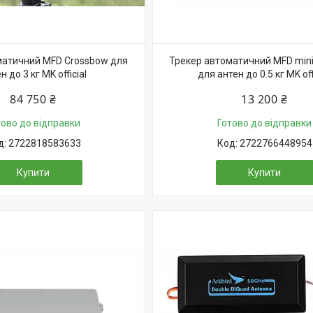
матичний MFD Crossbow для
Трекер автоматичний MFD min
н до 3 кг MK official
для антен до 0.5 кг MK off
84 750 ₴
13 200 ₴
тово до відправки
Готово до відправки
2722818583633
2722766448954
Купити
Купити