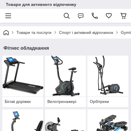
Товари для активного відпочинку
Товари та послуги
Спорт і активний відпочинок
Gymt
Фітнес обладнання
Бігові доріжки
Велотренажері
Орбітреки