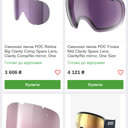
Сменная линза POC Retina
Сменная линза POC Fovea
Big Clarity Comp Spare Lens,
Mid Clarity Spare Lens,
Clarity Comp/No mirror, One
Clarity/No mirror, One Size
Size (PC 413439454ONE1)
(PC 413509451ONE1) MK
Готово до відправки
Готово до відправки
MKMK
official
3 606
4 121
₴
₴
Купити
Купити