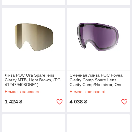
Лінза POC Ora Spare lens
Сменная линза POC Fovea
Clarity MTB, Light Brown, (PC
Clarity Comp Spare Lens,
412479408ONE1)
Clarity Comp/No mirror, One
Size (PC 413179454ONE1)
Немає в наявності
Немає в наявності
MK MK
1 424
4 038
₴
₴