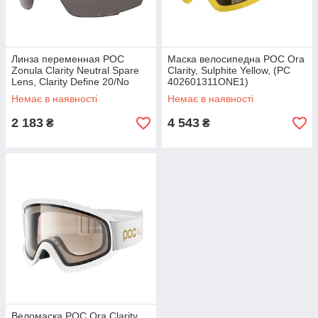
Линза переменная POC
Маска велосипедна POC Ora
Zonula Clarity Neutral Spare
Clarity, Sulphite Yellow, (PC
Lens, Clarity Define 20/No
402601311ONE1)
mirror, One Size (PC MK
Немає в наявності
Немає в наявності
official
2 183
4 543
₴
₴
Веломаска POC Ora Clarity