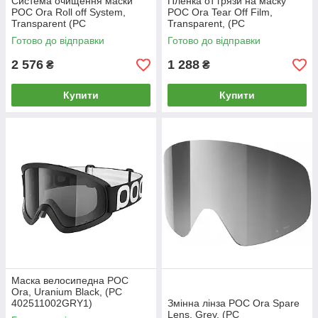
Система очищення маски
Пленка от грязи на маску
POC Ora Roll off System,
POC Ora Tear Off Film,
Transparent (PC
Transparent, (PC
412491008ONE1) MK official
412519008ONE1) MK official
Готово до відправки
Готово до відправки
2 576
1 288
₴
₴
Купити
Купити
Маска велосипедна POC
Ora, Uranium Black, (PC
402511002GRY1)
Змінна лінза POC Ora Spare
Lens, Grey, (PC