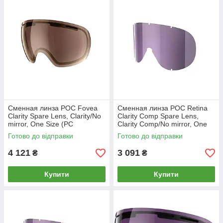
Сменная линза POC Fovea
Сменная линза POC Retina
Clarity Spare Lens, Clarity/No
Clarity Comp Spare Lens,
mirror, One Size (PC
Clarity Comp/No mirror, One
413169451ONE1) MK official
Size (PC 413389454ONE1)
Готово до відправки
Готово до відправки
MK MK
4 121
3 091
₴
₴
Купити
Купити