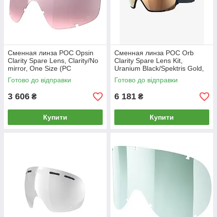
Сменная линза POC Opsin
Сменная линза POC Orb
Clarity Spare Lens, Clarity/No
Clarity Spare Lens Kit,
mirror, One Size (PC
Uranium Black/Spektris Gold,
413539451ONE1) MK official
One Size (PC
Готово до відправки
Готово до відправки
414008182ONE1) MK MKMK
3 606
6 181
₴
₴
Купити
Купити