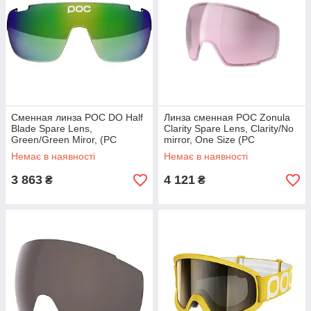
Сменная линза POC DO Half
Линза сменная POC Zonula
Blade Spare Lens,
Clarity Spare Lens, Clarity/No
Green/Green Miror, (PC
mirror, One Size (PC
DOHB56100GGMONE1) MK
413679451ONE1) MK official
Немає в наявності
Немає в наявності
official
3 863
4 121
₴
₴