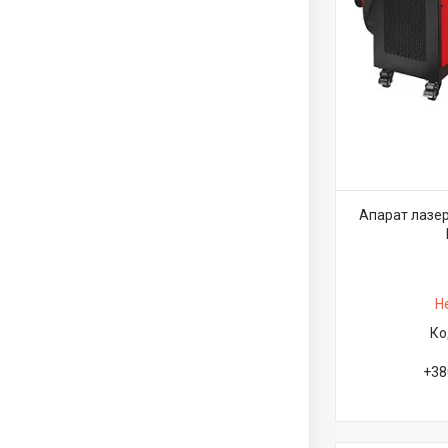
Апарат лазе
Н
+38