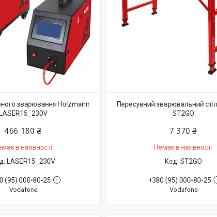
рного зварювання Holzmann
Пересувний зварювальний сті
LASER15_230V
ST2GO
466 180 ₴
7 370 ₴
емає в наявності
Немає в наявності
LASER15_230V
ST2GO
0 (95) 000-80-25
+380 (95) 000-80-25
Vodafone
Vodafone