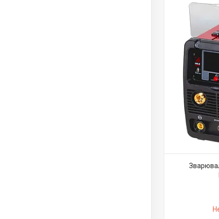
Зварюва
Н