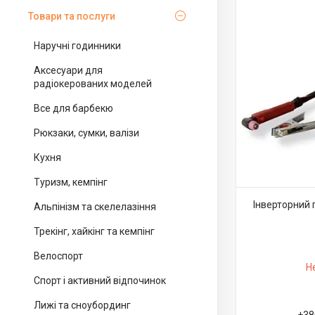
Товари та послуги
Наручні годинники
Аксесуари для
радіокерованих моделей
Все для барбекю
Рюкзаки, сумки, валізи
Кухня
Туризм, кемпінг
Інверторний 
Альпінізм та скелелазіння
Трекінг, хайкінг та кемпінг
Велоспорт
Н
Спорт і активний відпочинок
Лижі та сноубординг