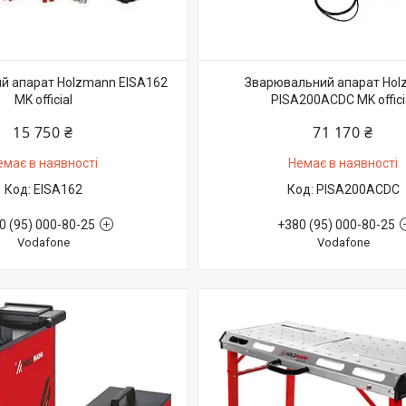
й апарат Holzmann EISA162
Зварювальний апарат Ho
MK official
PISA200ACDC MK offici
15 750 ₴
71 170 ₴
емає в наявності
Немає в наявності
EISA162
PISA200ACDC
0 (95) 000-80-25
+380 (95) 000-80-25
Vodafone
Vodafone