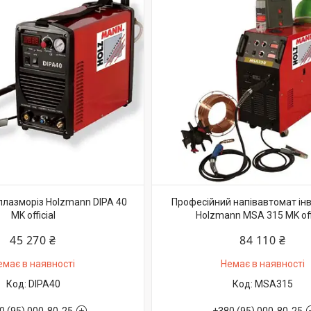
плазморіз Holzmann DIPA 40
Професійний напівавтомат ін
MK official
Holzmann MSA 315 MK offi
45 270 ₴
84 110 ₴
емає в наявності
Немає в наявності
DIPA40
MSA315