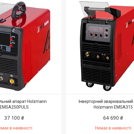
льний апарат Holzmann
Інверторний зварювальний
EMSA250PULS
Holzmann EMSA315
37 100 ₴
64 690 ₴
емає в наявності
Немає в наявності