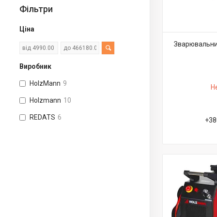
Фільтри
Ціна
Зварювальни
Виробник
HolzMann
9
Н
Holzmann
10
REDATS
6
+38