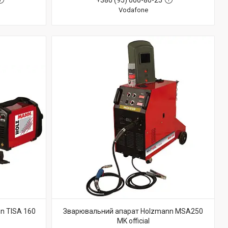
+380 (95) 000-80-25
Vodafone
n TISA 160
Зварювальний апарат Holzmann MSA250
MK official