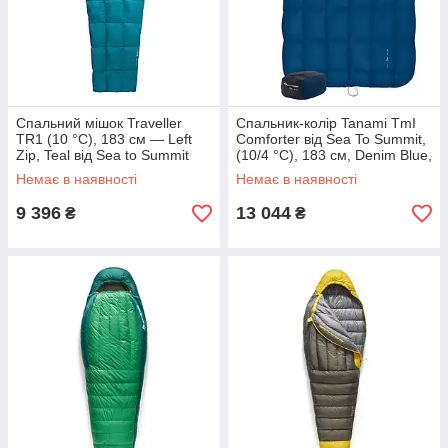
Спальний мішок Traveller
Спальник-колір Tanami TmI
TR1 (10 °C), 183 см — Left
Comforter від Sea To Summit,
Zip, Teal від Sea to Summit
(10/4 °C), 183 см, Denim Blue,
(STS ATR1-R) 2019 MK official
Queen (STS ATM1-Q) MK MK
Немає в наявності
Немає в наявності
9 396
13 044
₴
₴