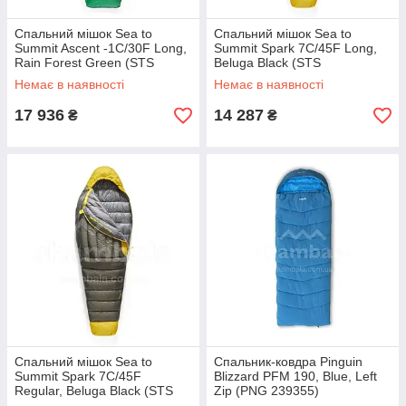
Спальний мішок Sea to
Спальний мішок Sea to
Summit Ascent -1C/30F Long,
Summit Spark 7C/45F Long,
Rain Forest Green (STS
Beluga Black (STS
ASL041101-212002)
ASL041072-210102)
Немає в наявності
Немає в наявності
17 936
14 287
₴
₴
Спальний мішок Sea to
Спальник-ковдра Pinguin
Summit Spark 7C/45F
Blizzard PFM 190, Blue, Left
Regular, Beluga Black (STS
Zip (PNG 239355)
ASL041072-050101)