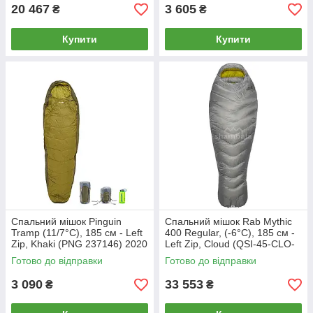
20 467
3 605
₴
₴
Купити
Купити
Спальний мішок Pinguin
Спальний мішок Rab Mythic
Tramp (11/7°C), 185 см - Left
400 Regular, (-6°C), 185 см -
Zip, Khaki (PNG 237146) 2020
Left Zip, Cloud (QSI-45-CLO-
REG-LZ)
Готово до відправки
Готово до відправки
3 090
33 553
₴
₴