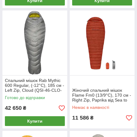
Купити
Купити
Спальний мішок Rab Mythic
600 Regular, (-12°C), 185 см -
Left Zip, Cloud (QSI-46-CLO-
Жіночий спальний мішок
REG-LZ)
Flame Fm0 (13/9°C), 170 см -
Готово до відправки
Right Zip, Paprika від Sea to
Summit (STS AFM0-WR) MK
42 650
Немає в наявності
₴
MKMK
11 586
₴
Купити