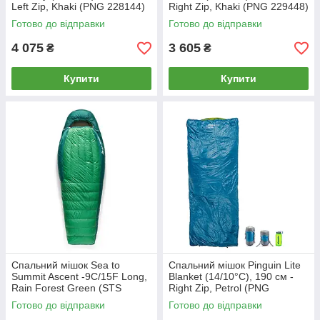
Left Zip, Khaki (PNG 228144)
Right Zip, Khaki (PNG 229448)
2020 MK official
2020 MK official
Готово до відправки
Готово до відправки
4 075
3 605
₴
₴
Купити
Купити
Спальний мішок Sea to
Спальний мішок Pinguin Lite
Summit Ascent -9C/15F Long,
Blanket (14/10°C), 190 см -
Rain Forest Green (STS
Right Zip, Petrol (PNG
ASL041101-212004)
229462) 2020
Готово до відправки
Готово до відправки