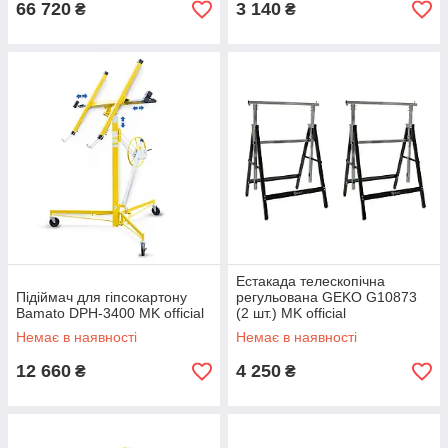
66 720
3 140
₴
₴
Естакада телескопічна
Підіймач для гіпсокартону
регульована GEKO G10873
Bamato DPH-3400 MK official
(2 шт.) MK official
Немає в наявності
Немає в наявності
12 660
4 250
₴
₴