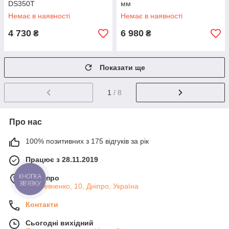
DS350T
мм
Немає в наявності
Немає в наявності
4 730
6 980
₴
₴
Показати ще
1
/ 8
Про нас
100% позитивних з 175 відгуків за рік
Працює з 28.11.2019
м. Дніпро
КНОПКА
ЗВ'ЯЗКУ
ул. Шевченко, 10, Дніпро, Україна
Контакти
Сьогодні вихідний