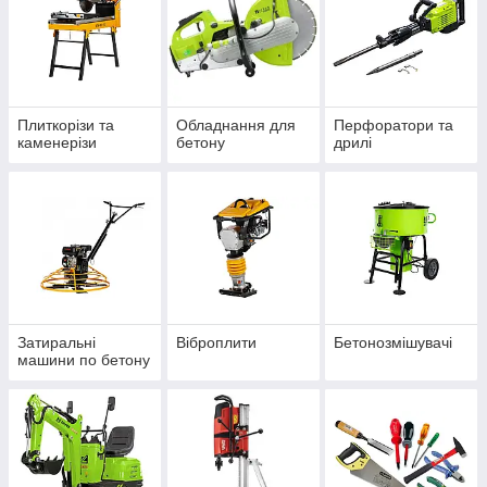
Плиткорізи та
Обладнання для
Перфоратори та
каменерізи
бетону
дрилі
Затиральні
Віброплити
Бетонозмішувачі
машини по бетону