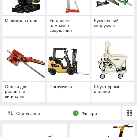
Мініекскаватори
Установки
Будівельний
алмазного
інструмент
свердління
Станки для
Погрузчики
Штукатурные
різання та
станции
вигинання
арматури
Сортування
0
Фільтри