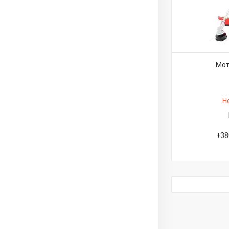
Мот
Н
+38