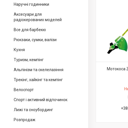
Наручні годинники
Аксесуари для
радіокерованих моделей
Все для барбекю
Рюкзаки, сумки, валізи
Кухня
Туризм, кемпінг
Мотокоса Z
Альпінізм та скелелазіння
Трекінг, хайкінг та кемпінг
Н
Велоспорт
Спорт і активний відпочинок
+38
Лижі та сноубординг
Розпродаж