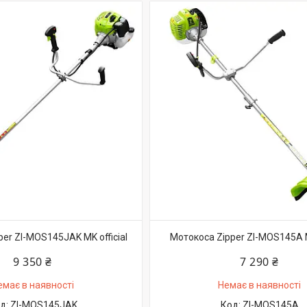
er ZI-MOS145JAK MK official
Мотокоса Zipper ZI-MOS145A MK
9 350 ₴
7 290 ₴
емає в наявності
Немає в наявності
ZI-MOS145JAK
ZI-MOS145A