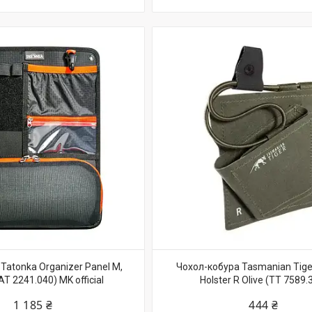
Tatonka Organizer Panel M,
Чохол-кобура Tasmanian Tiger
AT 2241.040) MK official
Holster R Olive (TT 7589.
1 185 ₴
444 ₴