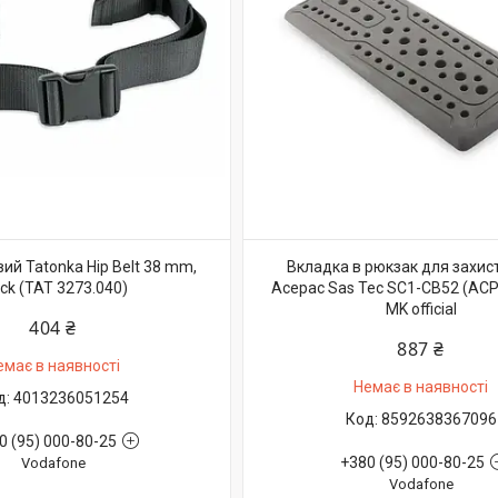
ий Tatonka Hip Belt 38 mm,
Вкладка в рюкзак для захис
ack (TAT 3273.040)
Acepac Sas Tec SC1-CB52 (ACP
MK official
404 ₴
887 ₴
емає в наявності
Немає в наявності
4013236051254
8592638367096
0 (95) 000-80-25
+380 (95) 000-80-25
Vodafone
Vodafone