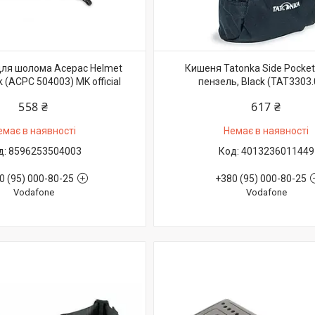
для шолома Acepac Helmet
Кишеня Tatonka Side Pocket
k (ACPC 504003) MK official
пензель, Black (TAT3303.
558 ₴
617 ₴
емає в наявності
Немає в наявності
8596253504003
4013236011449
0 (95) 000-80-25
+380 (95) 000-80-25
Vodafone
Vodafone