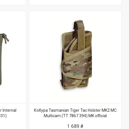
 Internal
Кобура Tasmanian Tiger Tac Holster MK2 MC
331)
Multicam (TT 7867.394) MK official
1 689 ₴