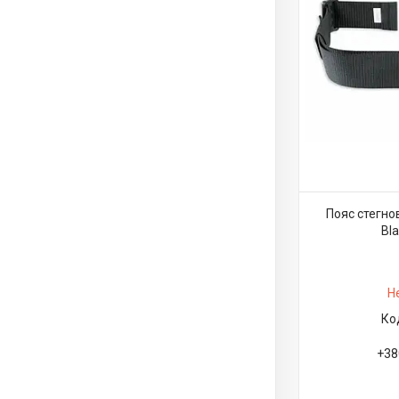
Пояс стегнов
Bl
Н
+38