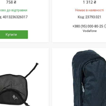
758 ₴
1 312 ₴
тово до відправки
Немає в наявності
4013236326017
23793.021
+380 (95) 000-80-25
Vodafone
Купити