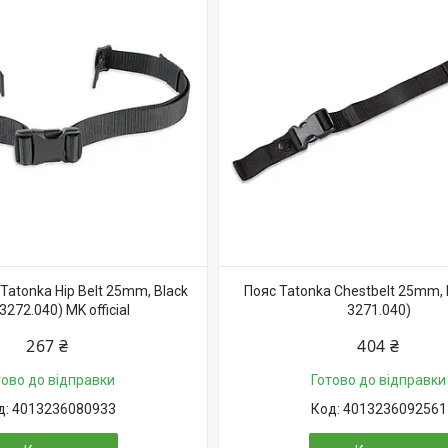
Tatonka Hip Belt 25mm, Black
Пояс Tatonka Chestbelt 25mm, 
3272.040) MK official
3271.040)
267 ₴
404 ₴
тово до відправки
Готово до відправки
4013236080933
4013236092561