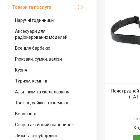
Товари та послуги
Наручні годинники
Аксесуари для
радіокерованих моделей
Все для барбекю
Рюкзаки, сумки, валізи
Кухня
Туризм, кемпінг
Пояс грудной 
Альпінізм та скелелазіння
(TAT 
Трекінг, хайкінг та кемпінг
Велоспорт
Го
Спорт і активний відпочинок
Лижі та сноубординг