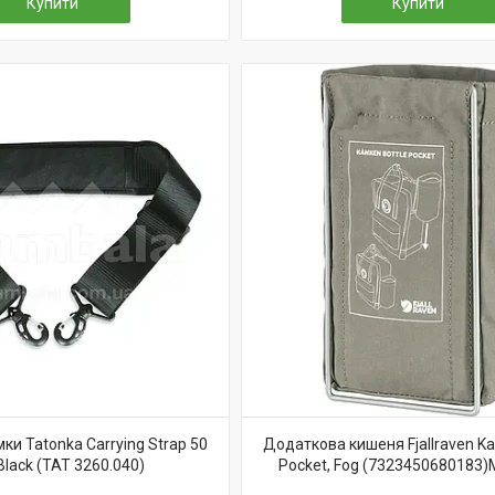
Купити
Купити
ки Tatonka Carrying Strap 50
Додаткова кишеня Fjallraven Ka
lack (TAT 3260.040)
Pocket, Fog (7323450680183)MK